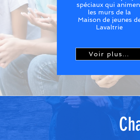
spéciaux qui animen
les murs de la
Maison de jeunes d
Lavaltrie
Voir plus...
Cha