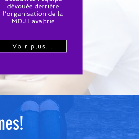
dévouée derrière
l'organisation de la
MDJ Lavaltrie
Voir plus...
nes!